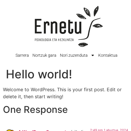
Sarrera
Nortzuk gara
Nori zuzenduta
Kontaktua
Hello world!
Welcome to WordPress. This is your first post. Edit or
delete it, then start writing!
One Response
2:49 pm 1 abuztua, 2024