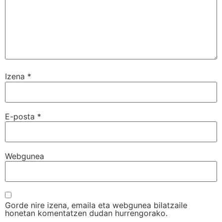
Izena
*
E-posta
*
Webgunea
Gorde nire izena, emaila eta webgunea bilatzaile
honetan komentatzen dudan hurrengorako.