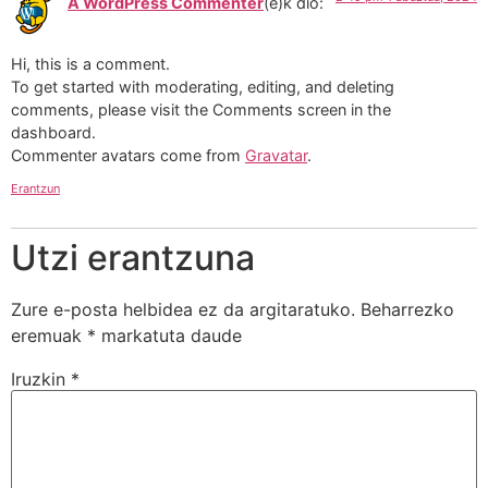
A WordPress Commenter
(e)k
dio:
Hi, this is a comment.
To get started with moderating, editing, and deleting
comments, please visit the Comments screen in the
dashboard.
Commenter avatars come from
Gravatar
.
Erantzun
Utzi erantzuna
Zure e-posta helbidea ez da argitaratuko.
Beharrezko
eremuak
*
markatuta daude
Iruzkin
*